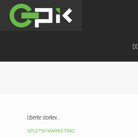
D
Izberite storitev…
SPLETNI MARKETING