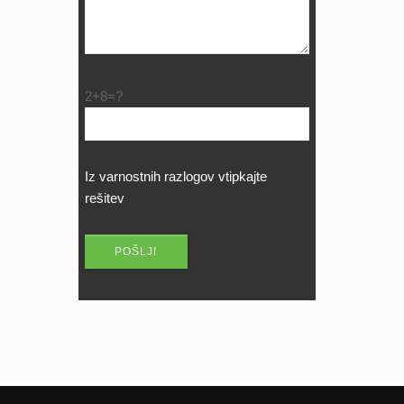
2+8=?
Iz varnostnih razlogov vtipkajte
rešitev